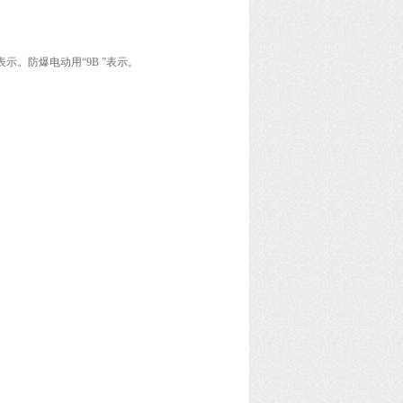
 表示。防爆电动用“9B ”表示。