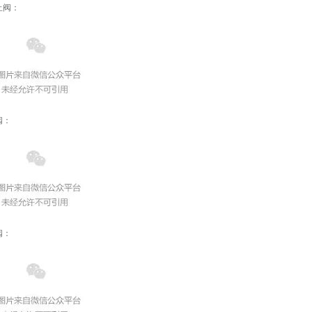
止阀：
阀：
阀：