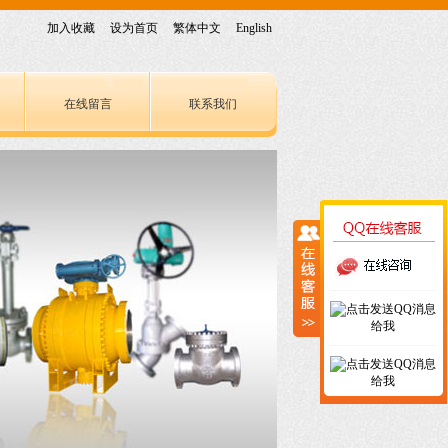
加入收藏
设为首页
繁体中文
English
在线留言
联系我们