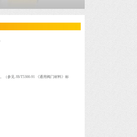
）
 JB/T5300-91 《通用阀门材料》标