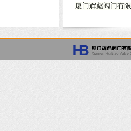
厦门辉彪阀门有