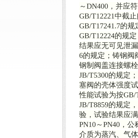
～DN400，并应
GB/T12221
GB/T17241
GB/T12224的规
结果应无可见泄漏；
6的规定；铸钢阀阀
钢制阀盖连接螺栓按
JB/T5300的规
塞阀的壳体强度试验
性能试验为按GB/
JB/T8859的
验，试验结果应满足
PN10～PN40，
介质为蒸汽、气